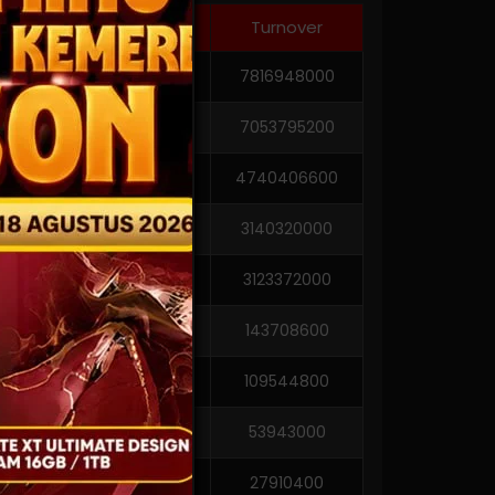
b
Nama User
Turnover
**
r******
7816948000
**
R******
7053795200
***
R******
4740406600
*
c***********
3140320000
****
Y***********
3123372000
4D
605*******
143708600
4D
224********
109544800
4D
362********
53943000
4D
333********
27910400