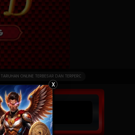
E TERBESAR DAN TERPERCAYA | BONUS NEW MEMBER 15% | BONUS DE
X
2057