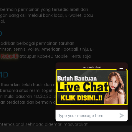
bermain permainan yang tersedia lebih dari
uang asli melalui bank local, E-wallet, atau
ai.
D
nghadirkan berbagai permainan taruhan
n, tennis, volley, American Football, tinju, E-
n Kobe4D
ataupun Kobe4D Mobile. Tentu saja
4D
l Resmi kini telah hadir dan memberikan
ersama situs resmi togel online terpercaya.
i mulai pasaran 4D,3D,2D. Selain itu terdapat
terdaftar dan bermain di situs kami ini.
internasional sehingga digemari masyarakat
arat, blackjack dan dragon tiger tersedia dalam