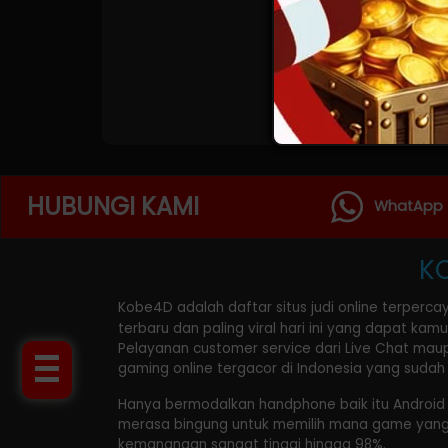
HUBUNGI KAMI
WhatApp
KO
Kobe4D adalah daftar situs judi online terpercay
terbaru dan paling viral hari ini yang dapat k
Pelayanan customer service dari Live Chat mau
gaming online tergacor di Indonesia yang sudah 
Hanya bermodalkan handphone baik itu Android d
merasa bingung untuk memilih mana game yang 
kemanangan sangat tinggi hingga 98%.