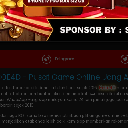
12912
KOBE
Telegram
BE4D - Pusat Game Online Uang A
Kobe4D
a dan terbesar di Indonesia telah hadir sejak 2016.
memil
amu coba, bahkan pembuatan akun bersama kobe4d bisa dilakukan 
pun WhatsApp yang siap melayani kamu 24 jam penuh juga jadi sa
berdiri sejak 2016
an juga IOS, kamu bisa menikmati ribuan pilihan game online ter
menjadikan otak anda lebih baik, kami siap memberikan rekome