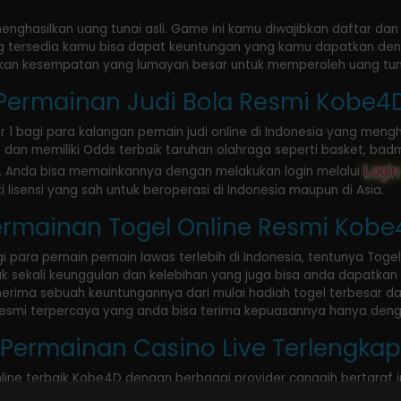
ghasilkan uang tunai asli. Game ini kamu diwajibkan daftar dan 
 tersedia kamu bisa dapat keuntungan yang kamu dapatkan dengan 
arkan kesempatan yang lumayan besar untuk memperoleh uang tun
Permainan Judi Bola Resmi Kobe4
omor 1 bagi para kalangan pemain judi online di Indonesia yang me
an memiliki Odds terbaik taruhan olahraga seperti basket, badminto
Logi
a. Anda bisa memainkannya dengan melakukan login melalui
lisensi yang sah untuk beroperasi di Indonesia maupun di Asia.
ermainan Togel Online Resmi Kobe
agi para pemain pemain lawas terlebih di Indonesia, tentunya Toge
sekali keunggulan dan kelebihan yang juga bisa anda dapatkan b
erima sebuah keuntungannya dari mulai hadiah togel terbesar dar
esmi terpercaya yang anda bisa terima kepuasannya hanya dengan 
Permainan Casino Live Terlengkap
nline terbaik Kobe4D dengan berbagai provider canggih bertaraf 
 permainan casino live terlengkap seperti roulette, sic-bo, bacc