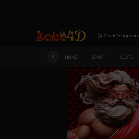
Pusat Pengadua
HOME
SPORT
SLOTS