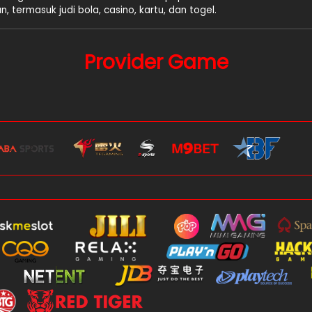
 termasuk judi bola, casino, kartu, dan togel.
Provider Game