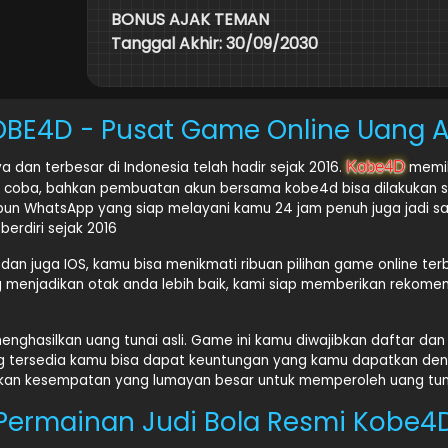
BONUS AJAK TEMAN
Tanggal Akhir: 30/09/2030
BE4D - Pusat Game Online Uang A
Kobe4D
a dan terbesar di Indonesia telah hadir sejak 2016.
memil
amu coba, bahkan pembuatan akun bersama kobe4d bisa dilakukan 
pun WhatsApp yang siap melayani kamu 24 jam penuh juga jadi sa
berdiri sejak 2016
an juga IOS, kamu bisa menikmati ribuan pilihan game online ter
menjadikan otak anda lebih baik, kami siap memberikan rekome
ghasilkan uang tunai asli. Game ini kamu diwajibkan daftar dan 
 tersedia kamu bisa dapat keuntungan yang kamu dapatkan dengan 
arkan kesempatan yang lumayan besar untuk memperoleh uang tun
Permainan Judi Bola Resmi Kobe4