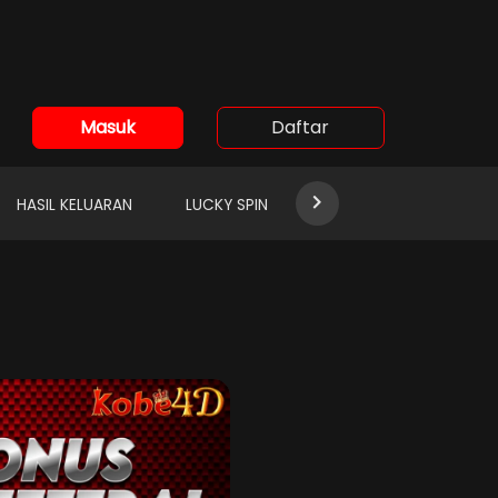
Masuk
Daftar
HASIL KELUARAN
LUCKY SPIN